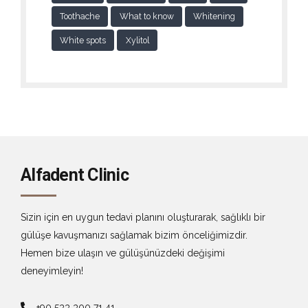
Toothache
What to know
Whitening
White spots
Xylitol
Alfadent Clinic
Sizin için en uygun tedavi planını oluşturarak, sağlıklı bir
gülüşe kavuşmanızı sağlamak bizim önceliğimizdir.
Hemen bize ulaşın ve gülüşünüzdeki değişimi
deneyimleyin!
+90 533 300 71 41