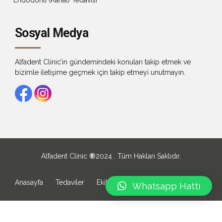
Sosyal Medya
Alfadent Clinic’in gündemindeki konuları takip etmek ve
bizimle iletişime geçmek için takip etmeyi unutmayın.
Alfadent Clinic
®
2024 . Tüm Hakları Saklıdır.
Anasayfa
Tedaviler
Ekibimiz
Hakkımızda
İletişim
Whatsapp Hattı