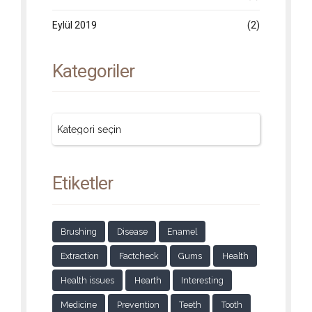
Eylül 2019
(2)
Kategoriler
Etiketler
Brushing
Disease
Enamel
Extraction
Factcheck
Gums
Health
Health issues
Hearth
Interesting
Medicine
Prevention
Teeth
Tooth