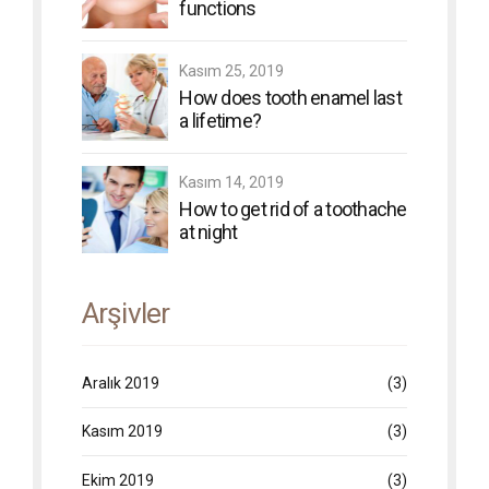
functions
Kasım 25, 2019
How does tooth enamel last
a lifetime?
Kasım 14, 2019
How to get rid of a toothache
at night
Arşivler
Aralık 2019
(3)
Kasım 2019
(3)
Ekim 2019
(3)